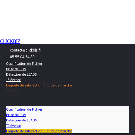
CLICKBIZ
contact@clickbiz.fr
05 55 04 54 80
Qualification de Fichier
Prise de RDV
Détection de LEADS
Télévente
Enquête de satisfaction / Etude de marché
Menu
Qualification de Fichier
Prise de RDV
Détection de LEADS
Télévente
Enquête de satisfaction / Etude de marché