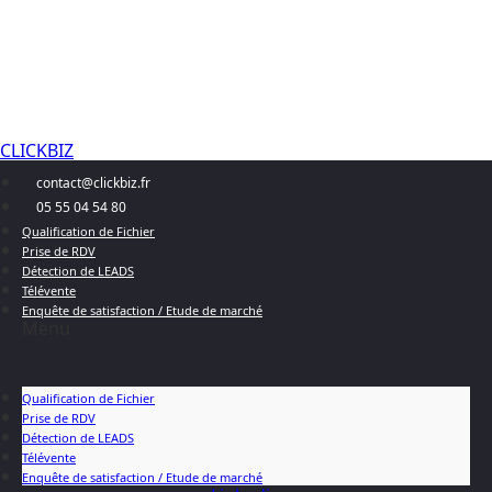
CLICKBIZ
contact@clickbiz.fr
05 55 04 54 80
Qualification de Fichier
Prise de RDV
Détection de LEADS
Télévente
Enquête de satisfaction / Etude de marché
Menu
Qualification de Fichier
Prise de RDV
Détection de LEADS
Télévente
Enquête de satisfaction / Etude de marché